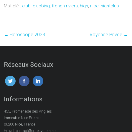
Mot clé :
club
,
clubbing
,
french riviera
,
high
,
nice
,
nightclub
←
Horoscope 2023
Voyance Privee
→
Réseaux Sociaux
Informations
455, Promenade des Anglais
Immeuble Nice Premier
06200 Nice, France
Email:
contact@coresystem.net