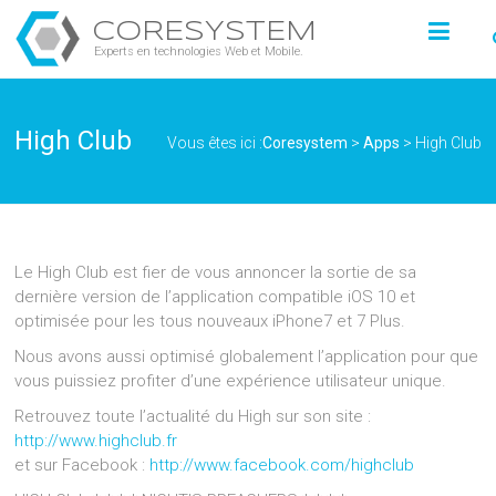
CORESYSTEM
Experts en technologies Web et Mobile.
High Club
Vous êtes ici :
Coresystem
>
Apps
>
High Club
Le High Club est fier de vous annoncer la sortie de sa
dernière version de l’application compatible iOS 10 et
optimisée pour les tous nouveaux iPhone7 et 7 Plus.
Nous avons aussi optimisé globalement l’application pour que
vous puissiez profiter d’une expérience utilisateur unique.
Retrouvez toute l’actualité du High sur son site :
http://www.highclub.fr
et sur Facebook :
http://www.facebook.com/highclub